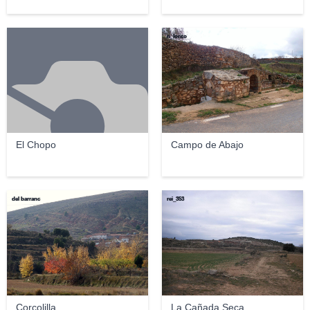
n_lorito
El Chopo
Campo de Abajo
del barranc
rei_353
Corcolilla
La Cañada Seca