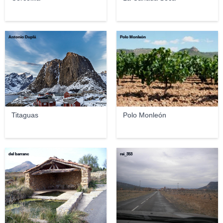
Antonio Duplá
Polo Monleón
Titaguas
Polo Monleón
del barranc
rei_353