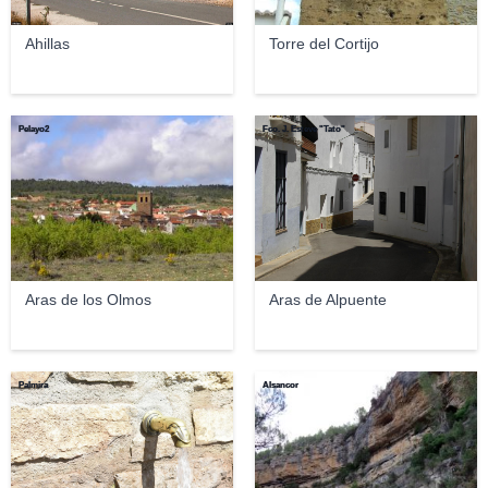
Ahillas
Torre del Cortijo
Pelayo2
Fco. J. Esteve "Tato"
Aras de los Olmos
Aras de Alpuente
Palmira
Alsancor