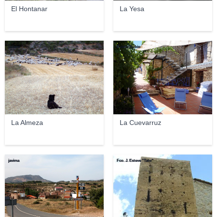
El Hontanar
La Yesa
isdami
Eulalia Rubio
La Almeza
La Cuevarruz
javima
Fco. J. Esteve "Tato"