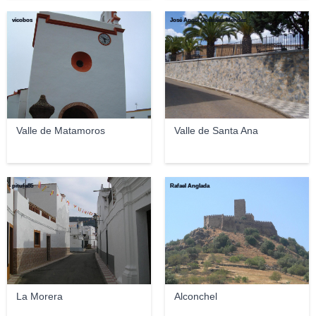
vicobos
José Ángel González Méndez
Valle de Matamoros
Valle de Santa Ana
pitufa85
Rafael Anglada
La Morera
Alconchel