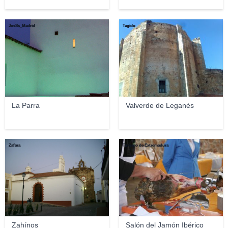
JosSs_Madrid
Tagido
La Parra
Valverde de Leganés
Zafara
Turismo de Extremadura
Zahínos
Salón del Jamón Ibérico