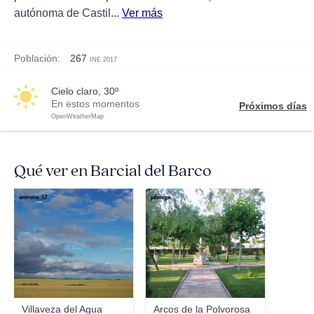
autónoma de Castil...
Ver más
Población:
267
INE 2017
cielo claro, 30º
En estos momentos
Próximos días
OpenWeatherMap
Qué ver en Barcial del Barco
amrona_17
jaborge
Villaveza del Agua
Arcos de la Polvorosa