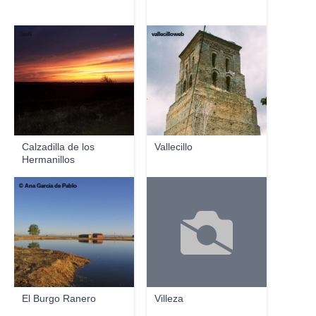
Tanfi
vallecilloweb
Calzadilla de los
Vallecillo
Hermanillos
© Ana García de Pablo
El Burgo Ranero
Villeza