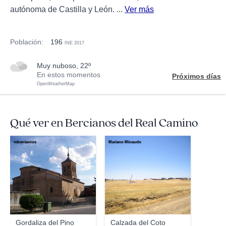
autónoma de Castilla y León. ...
Ver más
Población:
196
INE 2017
muy nuboso, 22º
En estos momentos
Próximos días
OpenWeatherMap
Qué ver en Bercianos del Real Camino
mbarrientos
Mariano Minaudo
Gordaliza del Pino
Calzada del Coto