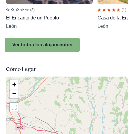
(3)
(1)
El Encanto de un Pueblo
Casa de la Era F
León
León
Ver todos los alojamientos
Cómo llegar
+
−