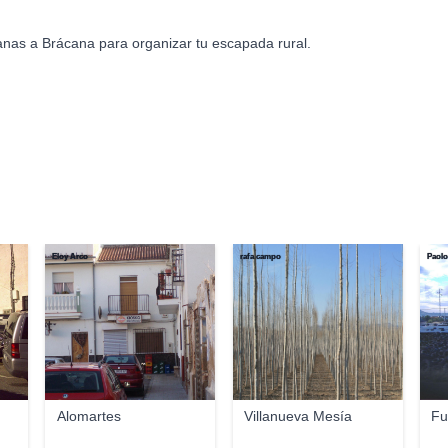
anas a Brácana para organizar tu escapada rural.
Eloy Arco
rafa campo
Paolo
Alomartes
Villanueva Mesía
Fu