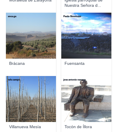
Moraleda de Zafayona
Iglesia parroquial de
Nuestra Señora d...
enca.ga
Paolo Simoncini
Brácana
Fuensanta
rafa campo
jose antonio navarro
Villanueva Mesía
Tocón de Íllora