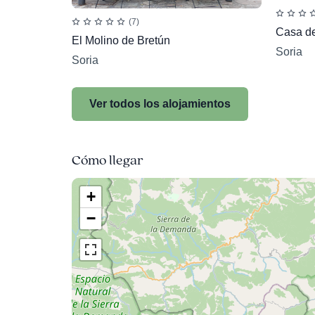
(7)
Casa de
El Molino de Bretún
Soria
Soria
Ver todos los alojamientos
Cómo llegar
+
−