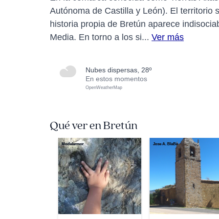
Autónoma de Castilla y León). El territorio s
historia propia de Bretún aparece indisocia
Media. En torno a los si...
Ver más
nubes dispersas, 28º
En estos momentos
OpenWeatherMap
Qué ver en Bretún
Modelarmor
Jose A. BlaBe