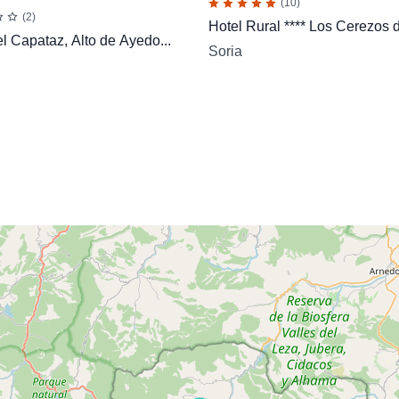
(10)
(2)
Hotel Rural **** Los Cerezos d
l Capataz, Alto de Ayedo...
Soria