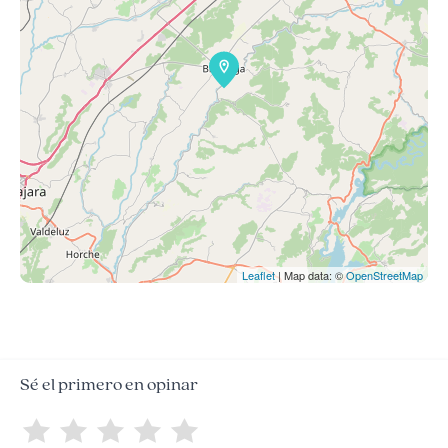
Leaflet
| Map data: ©
OpenStreetMap
Sé el primero en opinar