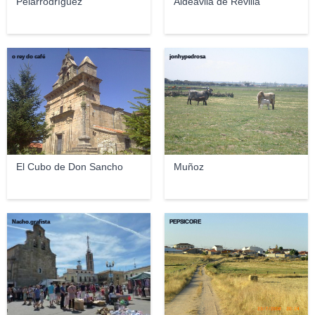
Pelarrodríguez
Aldeávila de Revilla
o rey do café
jonhypedrosa
El Cubo de Don Sancho
Muñoz
Nacho.grafista
PEPSICORE