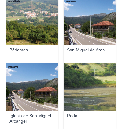
reydelbaile
jmacarro
Bádames
San Miguel de Aras
jmacarro
...-|<@në-...
Iglesia de San Miguel
Rada
Arcángel