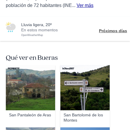
población de 72 habitantes (INE...
Ver más
lluvia ligera, 20º
En estos momentos
Próximos días
OpenWeatherMap
Qué ver en Bueras
PIZPIRETE
bOlera2007
San Pantaleón de Aras
San Bartolomé de los
Montes