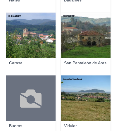
Nates
Bádames
LLANADAY
PIZPIRETE
Carasa
San Pantaleón de Aras
Lourdes Cardenal
Bueras
Vidular