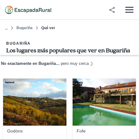
Bugariña
Qué ver
...
BUGARIÑA
Los lugares más populares que ver en Bugariña
No exactamente en Bugariña...
pero muy cerca ;)
bertocd
Elcorty
Godóns
Fofe