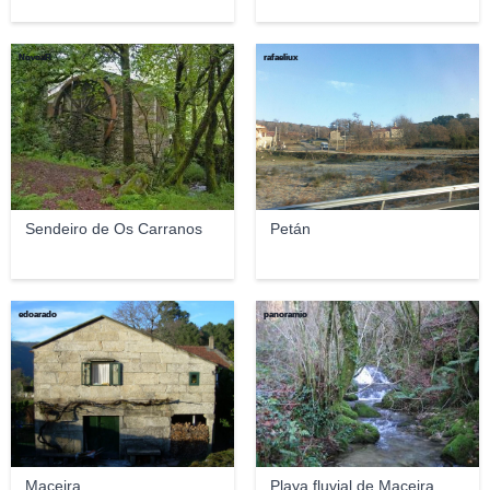
NovoaR
rafaeliux
Sendeiro de Os Carranos
Petán
edoarado
panoramio
Maceira
Playa fluvial de Maceira