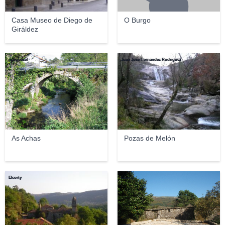
Casa Museo de Diego de
O Burgo
Giráldez
marquesol
Juan José Hernández Rodríguez
As Achas
Pozas de Melón
Elcorty
Elcorty