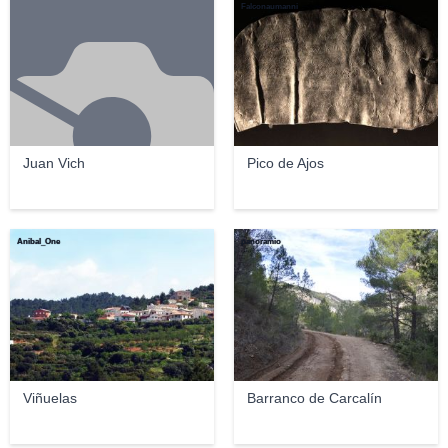
Falconaumanni
Juan Vich
Pico de Ajos
Anibal_One
panoramio
Viñuelas
Barranco de Carcalín