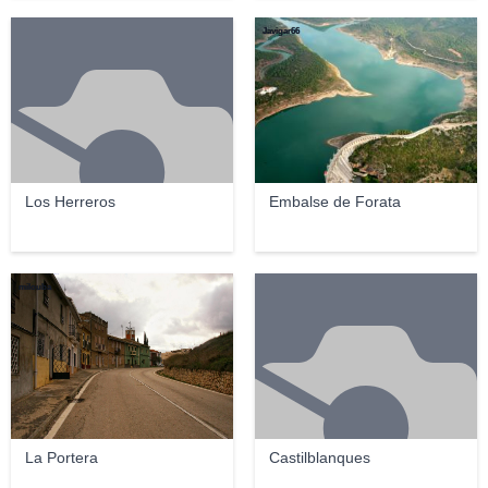
Javigar66
Los Herreros
Embalse de Forata
milouba
La Portera
Castilblanques