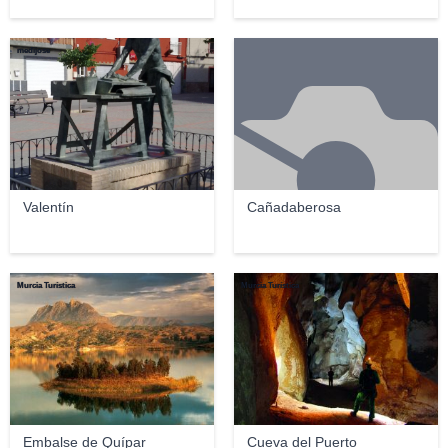
medijose
Valentín
Cañadaberosa
Murcia Turística
Murcia Turística
Embalse de Quípar
Cueva del Puerto