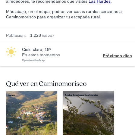
alrededores, te recomendamos que visites
Las Hurdes
.
Más abajo, en el mapa, podrás ver casas rurales cercanas a
Caminomorisco para organizar tu escapada rural.
Población:
1.228
INE 2017
cielo claro, 18º
En estos momentos
Próximos días
OpenWeatherMap
Qué ver en Caminomorisco
saracc
Azabal Apartamentos Rurales