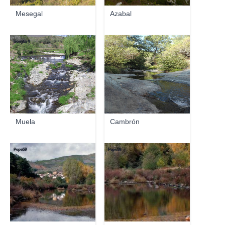
Mesegal
Azabal
honylar4
Muela
Cambrón
Pepe59
Pepe59