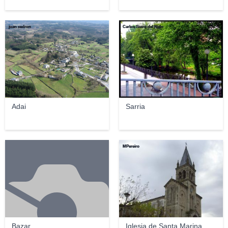
juan cedron
Carlos Sieiro del Nido
Adai
Sarria
MPereiro
Bazar
Iglesia de Santa Marina