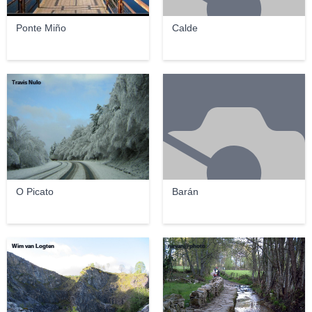
Ponte Miño
Calde
Travis Nulo
O Picato
Barán
Wim van Logten
nirvan@photo