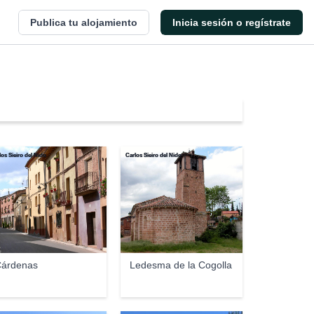
Publica tu alojamiento
Inicia sesión o regístrate
los Sieiro del Nido
Carlos Sieiro del Nido
árdenas
Ledesma de la Cogolla