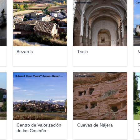
Carlos Sieiro del Nido
Pigmentoazul
Car
Bezares
Tricio
M
☺Jean & Coco-Views ? Jamais...Never !!!☺
La Rioja Turismo
drc
Centro de Valorización
Cuevas de Nájera
R
de las Castaña...
N