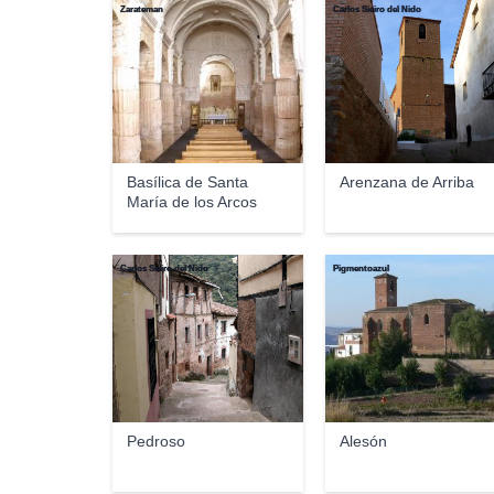
Zarateman
Carlos Sieiro del Nido
Basílica de Santa
Arenzana de Arriba
María de los Arcos
Carlos Sieiro del Nido
Pigmentoazul
Pedroso
Alesón