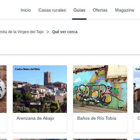
Inicio
Casas rurales
Guías
Ofertas
Magazine
mita de la Virgen del Tajo
Qué ver cerca
Carlos Sieiro del Nido
Carlos Sieiro del Nido
Car
Arenzana de Abajo
Baños de Río Tobía
C