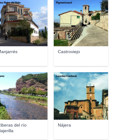
los Sieiro del Nido
Pigmentoazul
anjarrés
Castroviejo
ymo
Lourdes Cardenal
iberas del río
Nájera
ajerilla