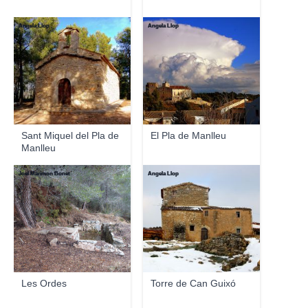
Angela Llop
Angela Llop
Sant Miquel del Pla de
El Pla de Manlleu
Manlleu
Joel Marimon Bonet
Angela Llop
Les Ordes
Torre de Can Guixó