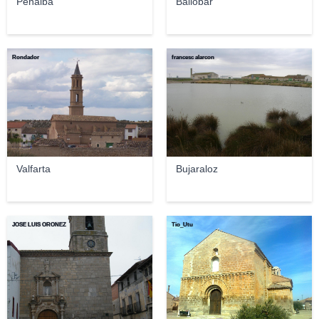
Peñalba
Ballobar
Rondador
francesc alarcon
Valfarta
Bujaraloz
JOSE LUIS OROÑEZ
Tio_Utu