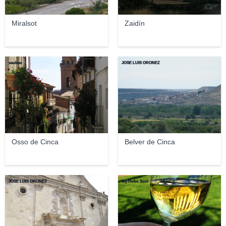
Miralsot
Zaidín
seubas
JOSE LUIS OROÑEZ
Osso de Cinca
Belver de Cinca
JOSE LUIS OROÑEZ
My Hobo Soul