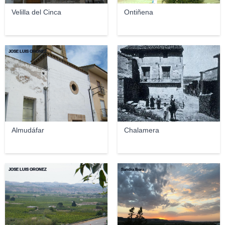
Velilla del Cinca
Ontiñena
JOSE LUIS OROÑEZ
Antoni Libran Espurz
Almudáfar
Chalamera
JOSE LUIS OROÑEZ
Sandra Ibarz