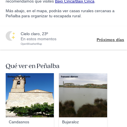
recomendamos que visites
Bajo Cinca/Baix Cinca
.
Más abajo, en el mapa, podrás ver casas rurales cercanas a
Peñalba para organizar tu escapada rural.
cielo claro, 23º
En estos momentos
Próximos días
OpenWeatherMap
Qué ver en Peñalba
Enrique Flores Martin
francesc alarcon
Candasnos
Bujaraloz