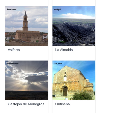
Rondador
maiqui
Valfarta
La Almolda
Bibiana Paul
Tio_Utu
Castejón de Monegros
Ontiñena