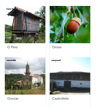
Certo Xornal
Fernando Beteta
O Pino
Oroso
mlcarballal
marquesol
Gonzar
Castrofeito