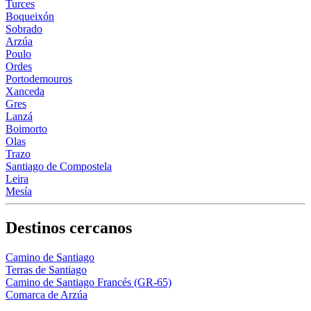
Turces
Boqueixón
Sobrado
Arzúa
Poulo
Ordes
Portodemouros
Xanceda
Gres
Lanzá
Boimorto
Olas
Trazo
Santiago de Compostela
Leira
Mesía
Destinos cercanos
Camino de Santiago
Terras de Santiago
Camino de Santiago Francés (GR-65)
Comarca de Arzúa