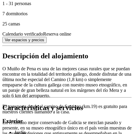
1 - 31 personas
7 dormitorios
25 camas
Calendario verificado
Reserva online
Ver espacios y precios
Descripción del alojamiento
O Muiño de Pena es una de las mejores casas rurales que se puedan
encontrar en la totalidad del territorio gallego, donde disfrutar de una
última noche especial del Camino (1,8 km) o simplemente
empaparse de la cultura gallega con nuestro museo etnográfico, en
un paraje de gran belleza natural en los márgenes del río Mera y a
solo 6 km del aeropuerto.
Características y servicios
El transporte desde el camino de Santiago (km.19) es gratuito para
nuestros clientes llamando a la casa.
Exterior
En el molino mejor conservado de Galicia se mezclan pasado y
presente, en su museo etnográfico único en el país verán muestras de
Jardín
las cuatro profesiones que antiguamente se desempeñaban en la