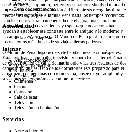
Terraza
casa: molinero, carpintero, herrero y aserradero, sin olvidar toda la
Zona de aparcamiento
importancia que tuvo confección del lino, piezas recogidas durante
Huerto ecológico
mas de tres siglos por la familia Pena hasta los tiempos modernos;
paneles solares para mantener caliente el agua, una aspiración
Accesibilidad
centralizada o paredes calientes y espejos que no se empañan
ayudan a establecer ese contraste entre lo antiguo y lo moderno y
hacer que su experiencia en O Muíño de Pena perdure como uno de
Habitación adaptada
los recuerdos más dulces de su viaje a tierras gallegas.
Interior
O Muiño de Pena dispone de siete habitaciones para huéspedes.
Están equipadas con baño, televisión y conexión a Internet. Cuatro
Aire acondicionado
de ellas disponen de cama de matrimonio y las tres restantes de dos
Baño en habitación
camas individuales. Uno de los dormitorios está preparado para el
Biblioteca
alojamiento de personas con minusvalía, posee mayor amplitud y
Calefacción
sus camas son ergonómicas con motor eléctrico.
Chimenea
Cocina
Comedor
Sala de estar
Televisión
Televisión en habitación
Servicios
Acceso internet