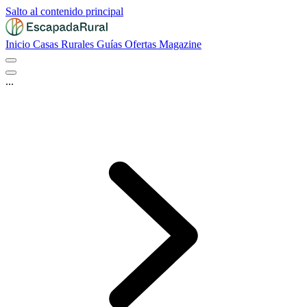
Salto al contenido principal
Inicio
Casas Rurales
Guías
Ofertas
Magazine
...