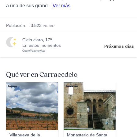
a una de sus grand...
Ver más
Población:
3.523
INE 2017
cielo claro, 17º
En estos momentos
Próximos días
OpenWeatherMap
Qué ver en Carracedelo
begocg
Zarateman
Villanueva de la
Monasterio de Santa