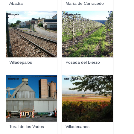
Abadía
María de Carracedo
Hikergoer
antonio.vallano
Villadepalos
Posada del Bierzo
Hikergoer
DE FRANCE
Toral de los Vados
Villadecanes