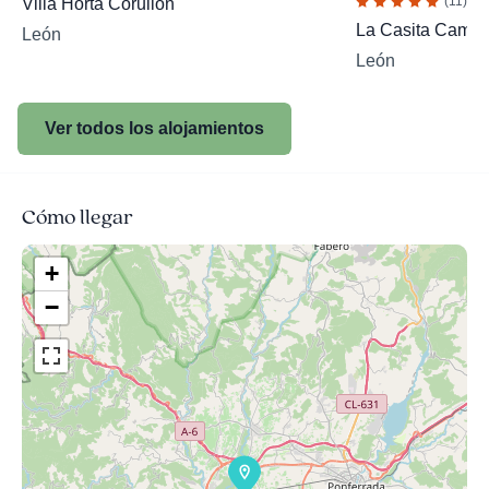
(11)
Villa Horta Corullon
La Casita Camp
León
León
Ver todos los alojamientos
Cómo llegar
+
−