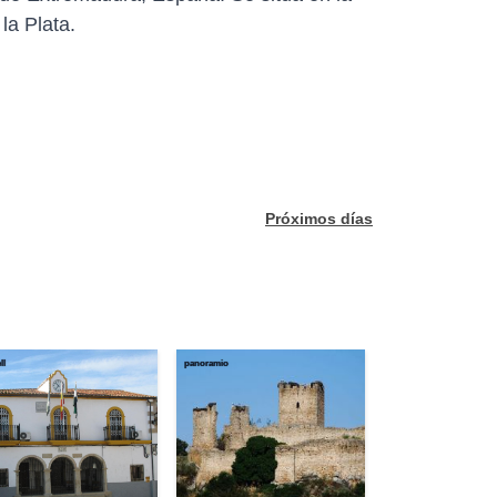
la Plata.
Próximos días
ll
panoramio