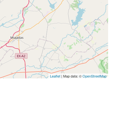
Leaflet
| Map data: ©
OpenStreetMap