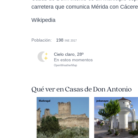
carretera que comunica Mérida con Cáceres
Wikipedia
Población:
198
INE 2017
cielo claro, 28º
En estos momentos
OpenWeatherMap
Qué ver en Casas de Don Antonio
Marbregal
jmbenayas