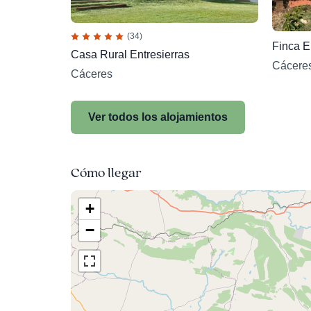
(34)
Finca El
Casa Rural Entresierras
Cácere
Cáceres
Ver todos los alojamientos
Cómo llegar
+
−