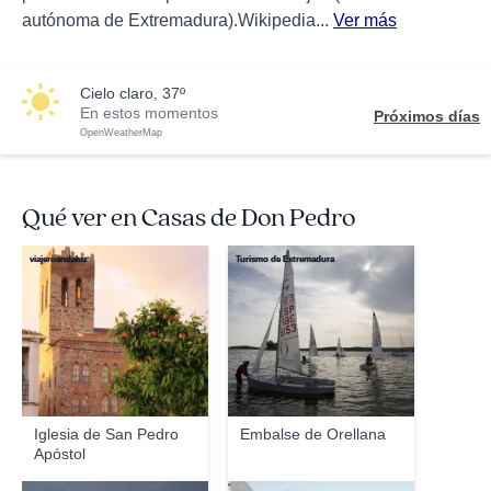
autónoma de Extremadura).Wikipedia...
Ver más
cielo claro, 37º
En estos momentos
Próximos días
OpenWeatherMap
Qué ver en Casas de Don Pedro
viajeroandaluz
Turismo de Extremadura
Iglesia de San Pedro
Embalse de Orellana
Apóstol