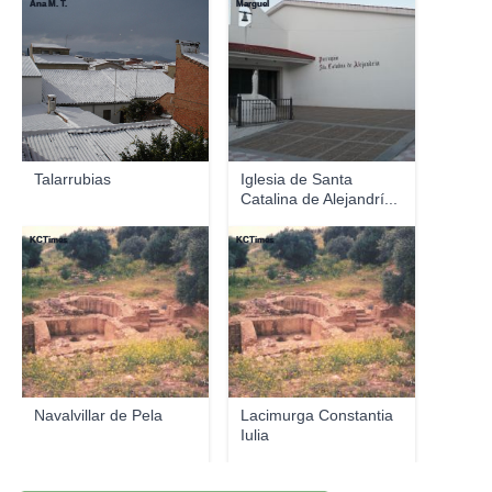
Ana M. T.
Marguel
Talarrubias
Iglesia de Santa
Catalina de Alejandrí...
KCTimes
KCTimes
Navalvillar de Pela
Lacimurga Constantia
Iulia