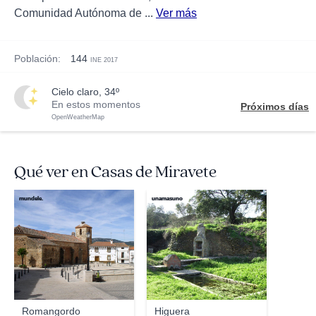
Comunidad Autónoma de ...
Ver más
Población:
144
INE 2017
cielo claro, 34º
En estos momentos
Próximos días
OpenWeatherMap
Qué ver en Casas de Miravete
mundele.
unamasuno
Romangordo
Higuera