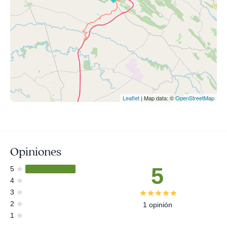
Leaflet
| Map data: ©
OpenStreetMap
Opiniones
5
5
4
3
2
1 opinión
1