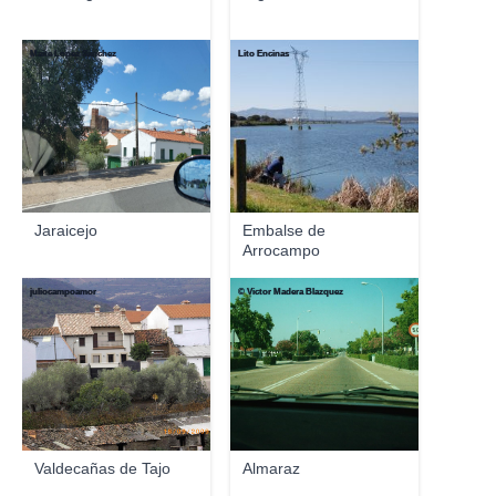
Maite Lopez Sanchez
Lito Encinas
Jaraicejo
Embalse de
Arrocampo
juliocampoamor
© Victor Madera Blazquez
Valdecañas de Tajo
Almaraz