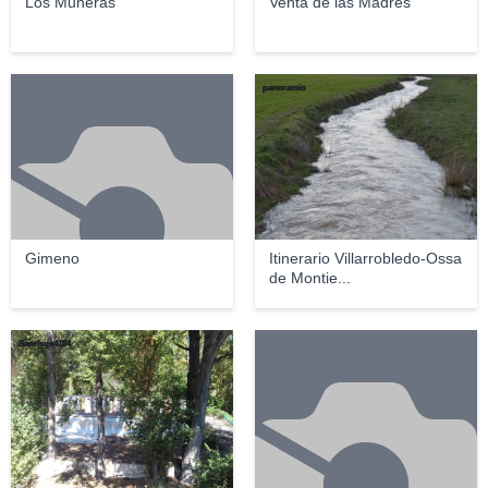
Los Muneras
Venta de las Madres
panoramio
Gimeno
Itinerario Villarrobledo-Ossa
de Montie...
Santisgs4154