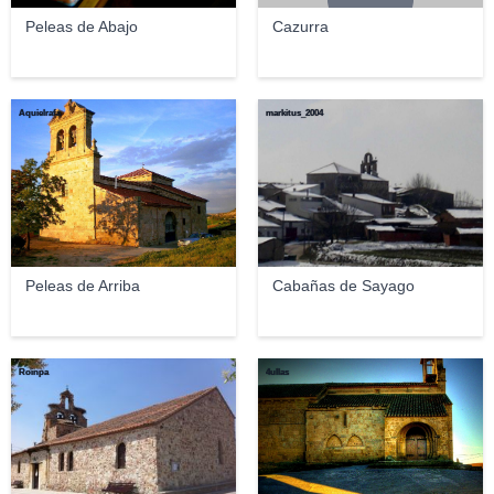
Peleas de Abajo
Cazurra
Aquielrafa
markitus_2004
Peleas de Arriba
Cabañas de Sayago
Roinpa
4ullas