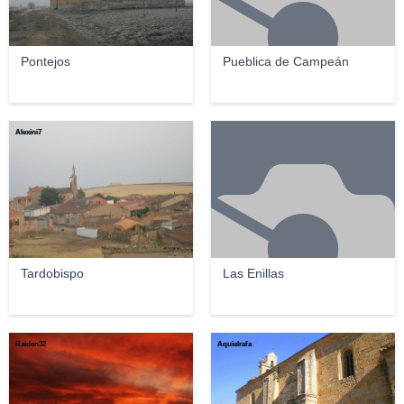
Pontejos
Pueblica de Campeán
Alexini7
Tardobispo
Las Enillas
Raiden32
Aquielrafa