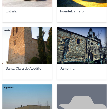
Entrala
Fuentelcarnero
santiul
Aquielrafa
Santa Clara de Avedillo
Jambrina
Aquielrafa