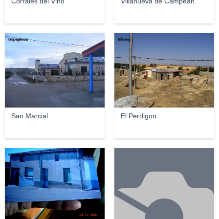
Corrales del Vino
Villanueva de Campeán
trepepinos
hilberg
San Marcial
El Perdigon
e.gutierrez