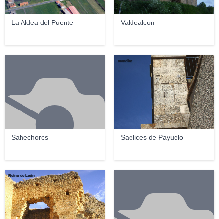
La Aldea del Puente
Valdealcon
cemdiaz
Sahechores
Saelices de Payuelo
Reino de León