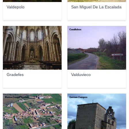
Valdepolo
San Miguel De La Escalada
pinin33
Cavallobos
Gradefes
Valduvieco
Marina Crespo Andrés
German Campos