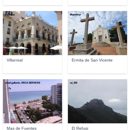
Ratpenat
Madalener
Villarreal
Ermita de San Vicente
rafael gallardo. ORCA SERVICES
rei_353
Mas de Fuentes
El Refugi