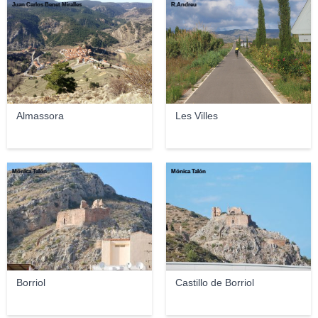
Juan Carlos Benet Miralles
R.Andreu
Almassora
Les Villes
Mónica Talón
Mónica Talón
Borriol
Castillo de Borriol