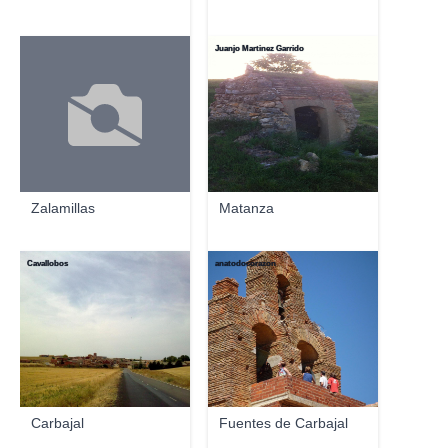
Juanjo Martinez Garrido
Zalamillas
Matanza
Cavallobos
anatodocorazon
Carbajal
Fuentes de Carbajal