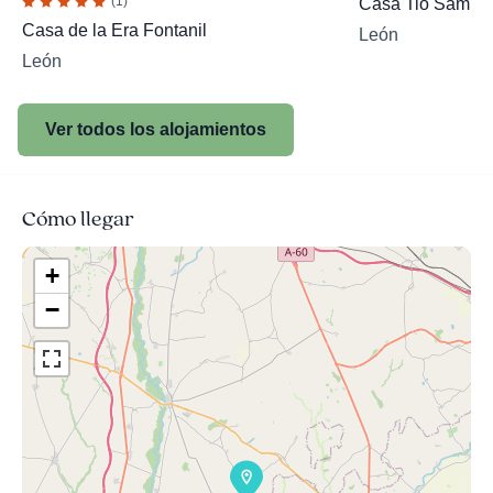
(1)
Casa Tio Samue
Casa de la Era Fontanil
León
León
Ver todos los alojamientos
Cómo llegar
+
−