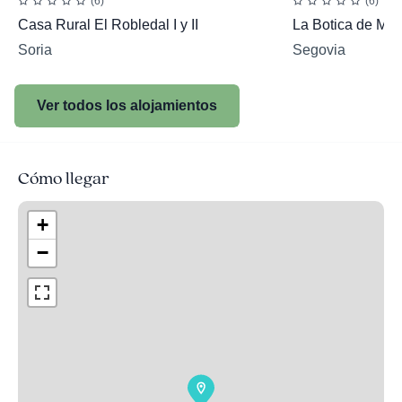
(6)
(6)
Casa Rural El Robledal I y II
La Botica de Ma
Soria
Segovia
Ver todos los alojamientos
Cómo llegar
+
−