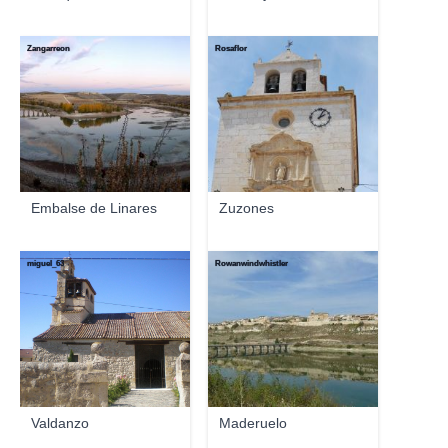
Zangarreon
Rosaflor
Embalse de Linares
Zuzones
miguel_63
Rowanwindwhistler
Valdanzo
Maderuelo