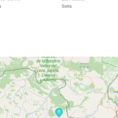
a
Soria