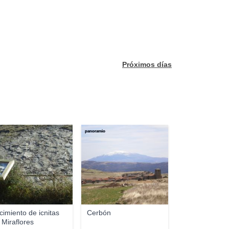
Próximos días
oymas
panoramio
cimiento de icnitas
Cerbón
 Miraflores