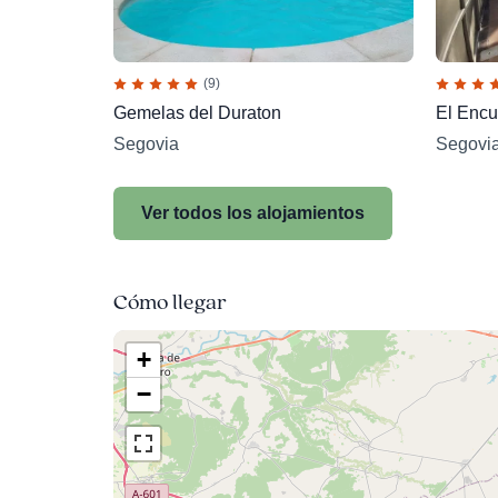
(9)
Gemelas del Duraton
El Encu
Segovia
Segovi
Ver todos los alojamientos
Cómo llegar
+
−