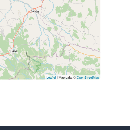
Leaflet
| Map data: ©
OpenStreetMap