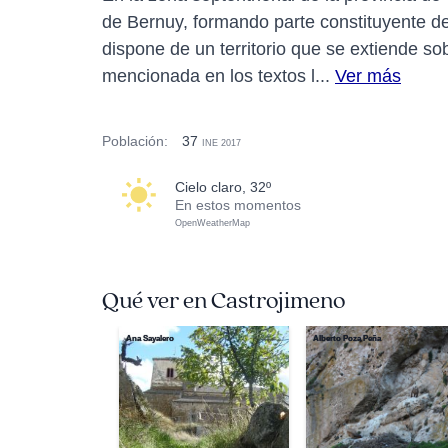
de Bernuy, formando parte constituyente del
dispone de un territorio que se extiende s
mencionada en los textos l...
Ver más
Población:
37
INE 2017
cielo claro, 32º
En estos momentos
OpenWeatherMap
Qué ver en Castrojimeno
Ana Sayalero
Alberto Poza Peña