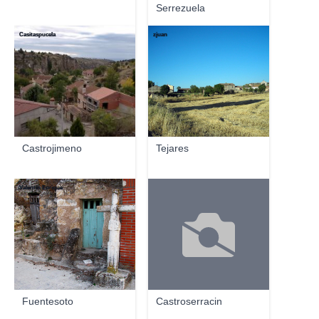
Serrezuela
Casitaspucela
zjuan
Castrojimeno
Tejares
Valentín Enrique
Fuentesoto
Castroserracin