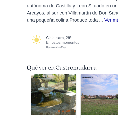
autónoma de Castilla y León.Situado en una
Arcayos, al sur con Villamartín de Don Sanc
una pequeña colina.Produce toda ...
Ver m
cielo claro, 29º
En estos momentos
OpenWeatherMap
Qué ver en Castromudarra
Comanchero
RamiroMV