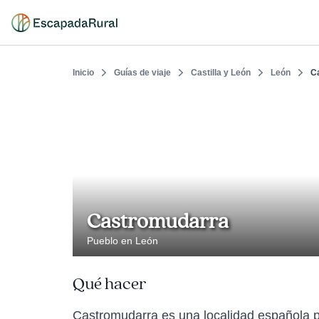
Inicio
Guías de viaje
Castilla y León
León
C
Castromudarra
Pueblo en León
Qué hacer
Castromudarra es una localidad española p