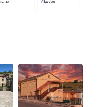
manza
Villaselán