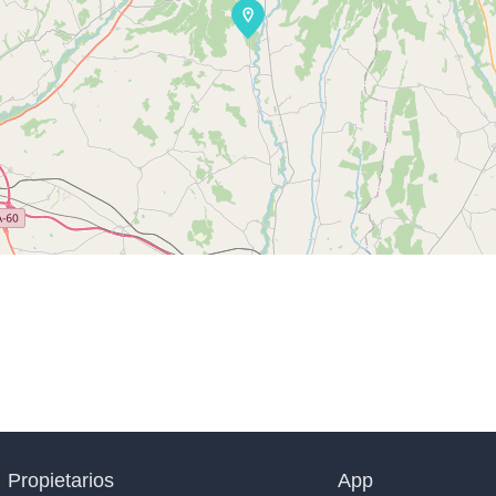
Propietarios
App