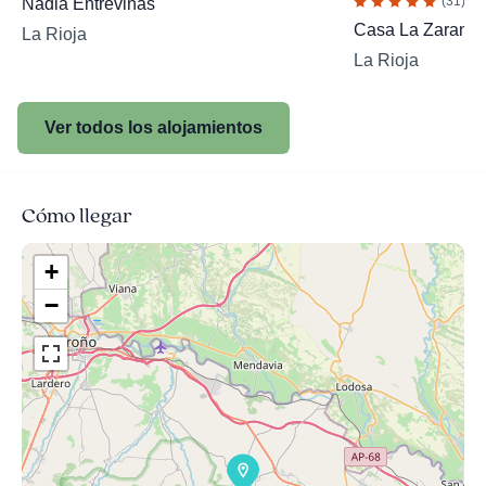
(31)
Nadia Entreviñas
Casa La Zarand
La Rioja
La Rioja
Ver todos los alojamientos
Cómo llegar
+
−