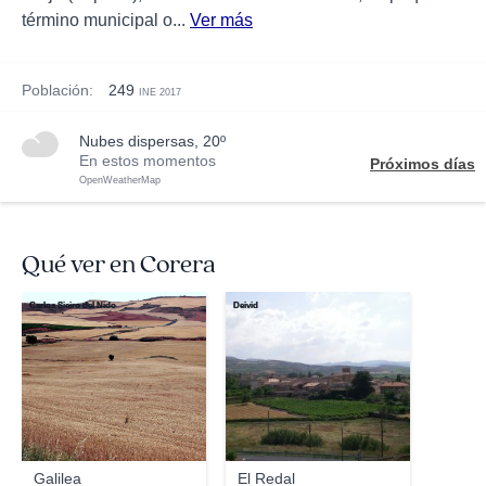
término municipal o...
Ver más
Población:
249
INE 2017
nubes dispersas, 20º
En estos momentos
Próximos días
OpenWeatherMap
Qué ver en Corera
Carlos Sieiro del Nido
Deivid
Galilea
El Redal