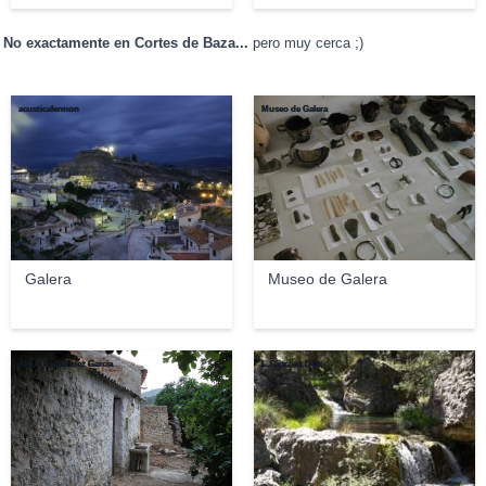
No exactamente en Cortes de Baza...
pero muy cerca ;)
acusticalennon
Museo de Galera
Galera
Museo de Galera
Jesus Fernandez Garcia
L.Sánchez Díaz