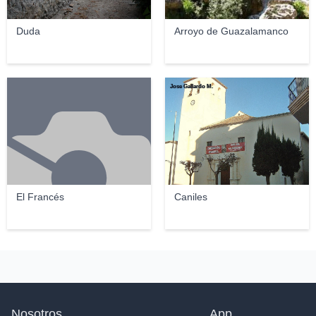
Duda
Arroyo de Guazalamanco
Jose Gallardo M.
El Francés
Caniles
Nosotros
App