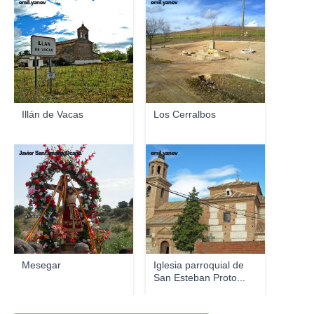
emil.yanev
emil.yanev
Illán de Vacas
Los Cerralbos
Javier Santamaria Ocaña
emil.yanev
Mesegar
Iglesia parroquial de
San Esteban Proto...