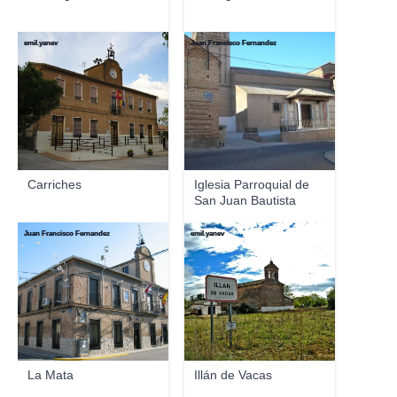
emil.yanev
Juan Francisco Fernandez
Carriches
Iglesia Parroquial de
San Juan Bautista
Juan Francisco Fernandez
emil.yanev
La Mata
Illán de Vacas