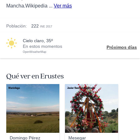
Mancha.Wikipedia ...
Ver más
Población:
222
INE 2017
cielo claro, 35º
En estos momentos
Próximos días
OpenWeatherMap
Qué ver en Erustes
Mariolega
Javier Santamaria Ocaña
Domingo Pérez
Mesegar