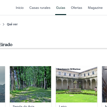
Inicio
Casas rurales
Guías
Ofertas
Magazine
o
Qué ver
Eirado
Lazariparcero
José Antonio Gil Martínez
Laz
Senda do Avia
Leiro
M