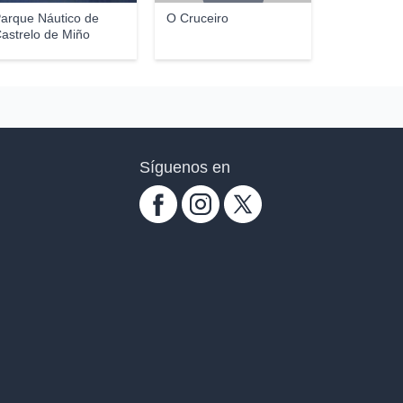
arque Náutico de
O Cruceiro
astrelo de Miño
Síguenos en