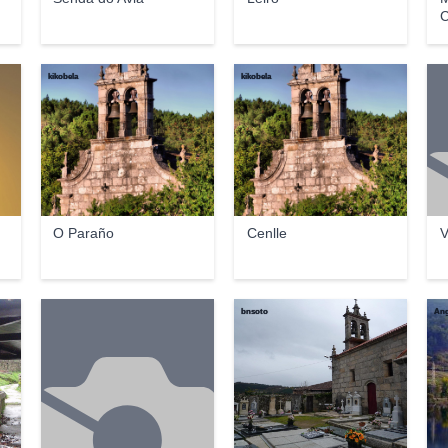
C
kikobela
kikobela
O Paraño
Cenlle
V
bnsoto
Ang