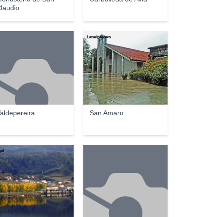
laudio
Lazariparcero
aldepereira
San Amaro
el