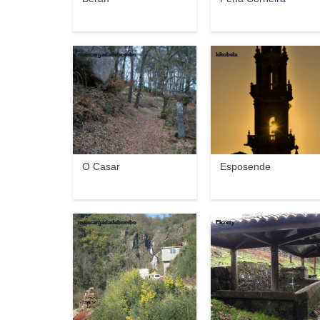
maiscargadadebombo
kikobela
O Casar
Esposende
maiscargadadebombo
Elcorty