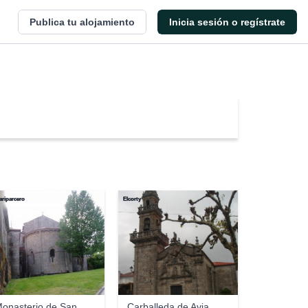
Publica tu alojamiento
Inicia sesión o regístrate
ariparcero
Elcorty
onasterio de San
Carballeda de Avia