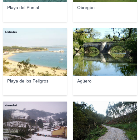
Playa del Puntal
Obregón
L'irlandés
JuanA.Perez
Playa de los Peligros
Agüero
chemolari
VICMAEL