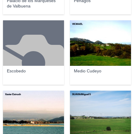
Palacio de los Marqueses
Penagos
de Valbuena
VICMAEL
Escobedo
Medio Cudeyo
Xavier Estruch
SUAVIA/Miguel 5