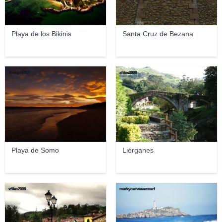
Playa de los Bikinis
Santa Cruz de Bezana
Juanje 2712
xfiles2008
Playa de Somo
Liérganes
xfiles2008
markyourwavessurf