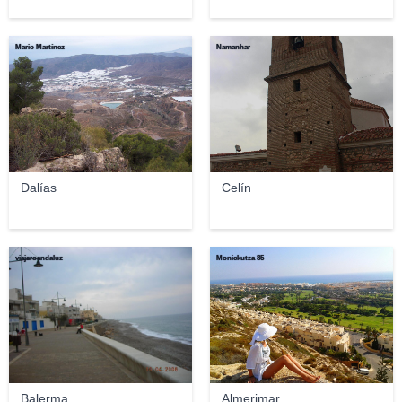
Mario Martínez
Namanhar
Dalías
Celín
viajeroandaluz
Monickutza 85
Balerma
Almerimar