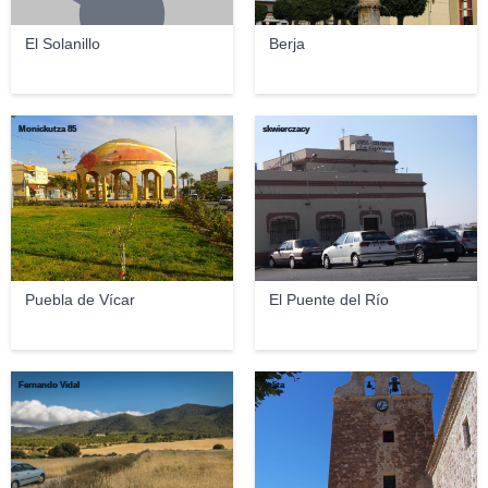
El Solanillo
Berja
Monickutza 85
skwierczacy
Puebla de Vícar
El Puente del Río
Fernando Vidal
Julita