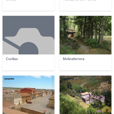
Velmaart Velmart
Curillas
Molinaferrera
sanyankee
Angel Gomez