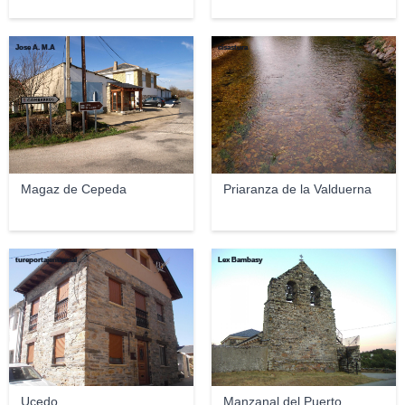
Jose A. M.A
cisastura
Magaz de Cepeda
Priaranza de la Valduerna
tureportajenupcial
Lex Bambasy
Ucedo
Manzanal del Puerto