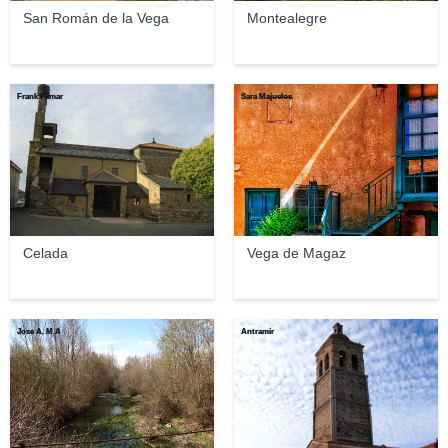
San Román de la Vega
Montealegre
Frank Pámar
Sara Majuelos
Celada
Vega de Magaz
Jose A. M.A
Antramir