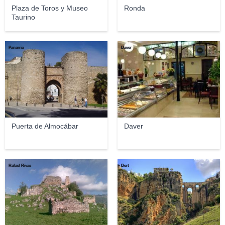
Plaza de Toros y Museo
Ronda
Taurino
Panarria
Daver
Puerta de Almocábar
Daver
Rafael Rivas
Bert