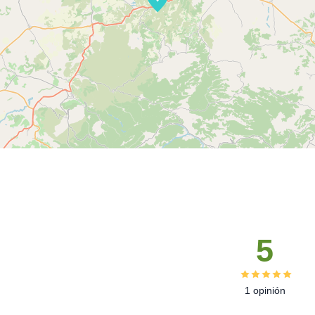
5
1 opinión