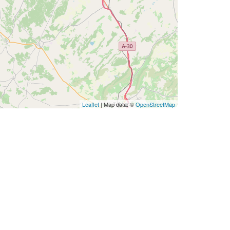
Leaflet
| Map data: ©
OpenStreetMap