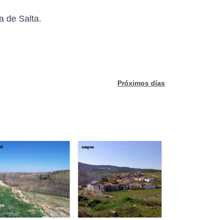
a de Salta.
Próximos días
24
zaepsa