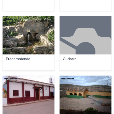
eldetiriez
Pradorredondo
Cucharal
Manolillo1968
Manolillo1968