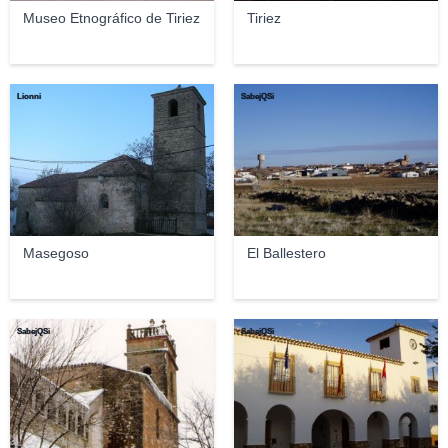
Museo Etnográfico de Tiriez
Tiriez
Lionni
SabejQSi
Masegoso
El Ballestero
SabejQSi
SabejQSi