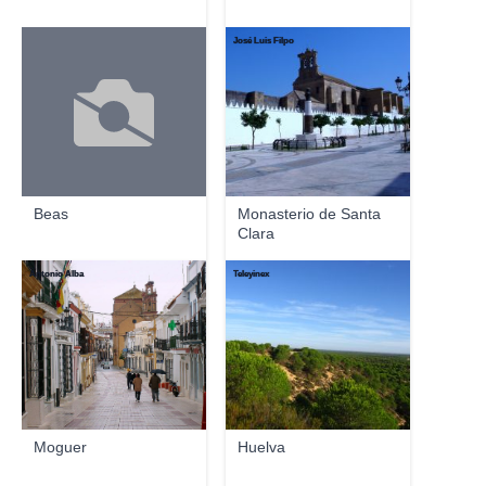
José Luis Filpo
Beas
Monasterio de Santa
Clara
Antonio Alba
Teleyinex
Moguer
Huelva