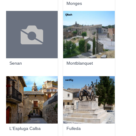
Monges
Qllach
Senan
Montblanquet
Milketa
cardfig
L'Espluga Calba
Fulleda