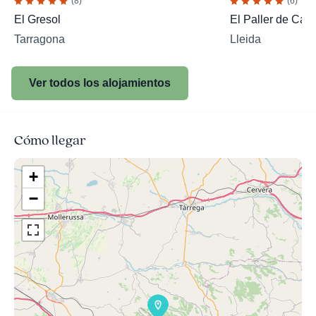
(8)
(6)
El Gresol
El Paller de Cal
Tarragona
Lleida
Ver todos los alojamientos
Cómo llegar
+
−