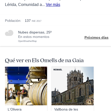
Lérida, Comunidad a...
Ver más
Población:
137
INE 2017
nubes dispersas, 25º
En estos momentos
Próximos días
OpenWeatherMap
Qué ver en Els Omells de na Gaia
L'Olivera
VICMAEL
L'Olivera
Vallbona de les