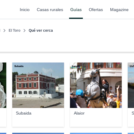
Inicio
Casas rurales
Guías
Ofertas
Magazine
l
El Toro
Qué ver cerca
Subaida
Irena82
Us7
Subaida
Alaior
S