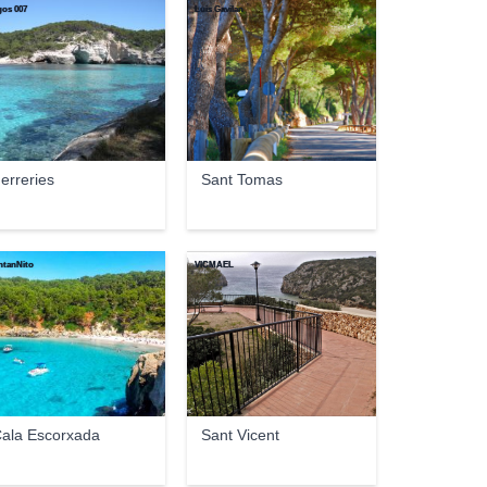
os 007
Luis Gavilan
erreries
Sant Tomas
tanNito
VICMAEL
ala Escorxada
Sant Vicent