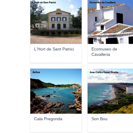
L'Hort de Sant Patrici
Ecomuseo de Cavalleria
L'Hort de Sant Patrici
Ecomuseo de
Cavalleria
Jle1bat
Juan Carlos Gavari Starkie
Cala Pregonda
Son Bou