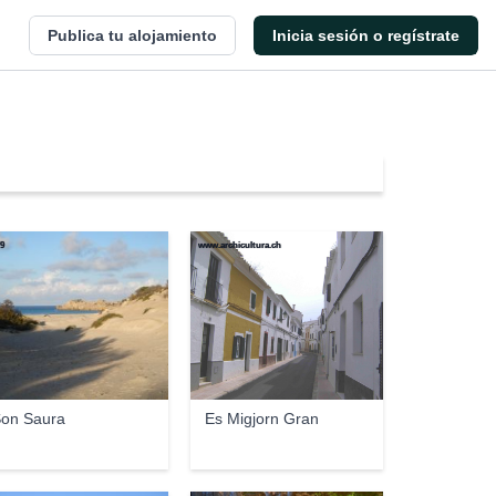
Publica tu alojamiento
Inicia sesión o regístrate
9
www.archicultura.ch
on Saura
Es Migjorn Gran