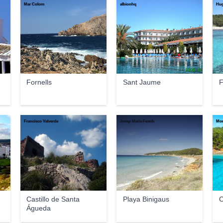
Mar Colom
albionhq
Hug
Fornells
Sant Jaume
F
Francisco Valverde
Josep Maria Fosch
Mon
Castillo de Santa
Playa Binigaus
C
Águeda